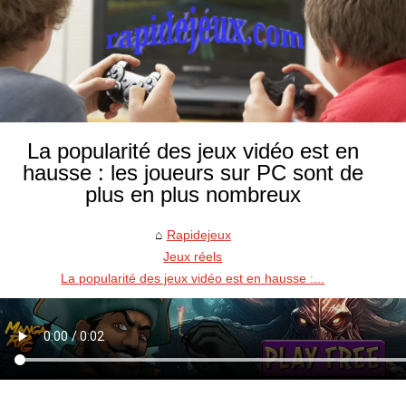
La popularité des jeux vidéo est en
hausse : les joueurs sur PC sont de
plus en plus nombreux
Rapidejeux
Jeux réels
La popularité des jeux vidéo est en hausse :...