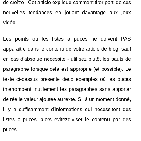
de croître ! Cet article explique comment tirer parti de ces
nouvelles tendances en jouant davantage aux jeux
vidéo.
Les points ou les listes à puces ne doivent PAS
apparaître dans le contenu de votre article de blog, sauf
en cas d'absolue nécessité - utilisez plutôt les sauts de
paragraphe lorsque cela est approprié (et possible). Le
texte ci-dessus présente deux exemples où les puces
interrompent inutilement les paragraphes sans apporter
de réelle valeur ajoutée au texte. Si, à un moment donné,
il y a suffisamment d'informations qui nécessitent des
listes à puces, alors évitezdiviser le contenu par des
puces.