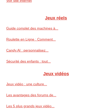
Voir site internet
Jeux réels
Guide complet des machines à...
Roulette en Ligne : Comment...
Candy.AI : personnalisez...
Sécurité des enfants : tout...
Jeux vidéos
Jeux vidéo : une culture...
Les avantages des forums de...
Les 5 plus grands jeux vidéo...