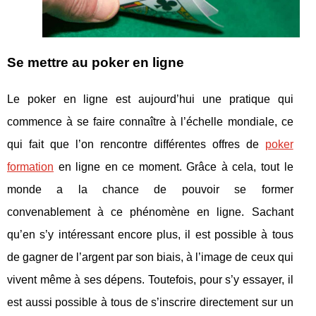
Se mettre au poker en ligne
Le poker en ligne est aujourd’hui une pratique qui
commence à se faire connaître à l’échelle mondiale, ce
qui fait que l’on rencontre différentes offres de
poker
formation
en ligne en ce moment. Grâce à cela, tout le
monde a la chance de pouvoir se former
convenablement à ce phénomène en ligne. Sachant
qu’en s’y intéressant encore plus, il est possible à tous
de gagner de l’argent par son biais, à l’image de ceux qui
vivent même à ses dépens. Toutefois, pour s’y essayer, il
est aussi possible à tous de s’inscrire directement sur un