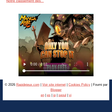
Notre classement des...
© 2026
Rapidejeux.com
|
Voir site internet
|
Cookies Policy
| Fourni par
Blogger
en
|
es
|
jp
|
seoul
|
vi