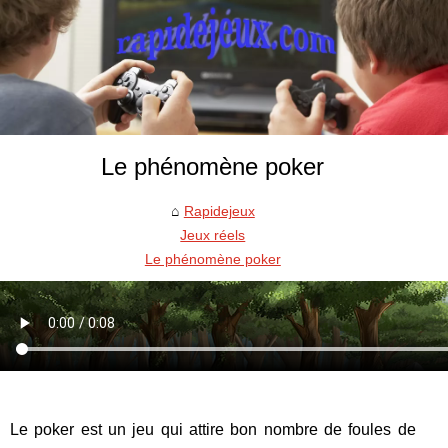
Le phénomène poker
Rapidejeux
Jeux réels
Le phénomène poker
Le poker est un jeu qui attire bon nombre de foules de