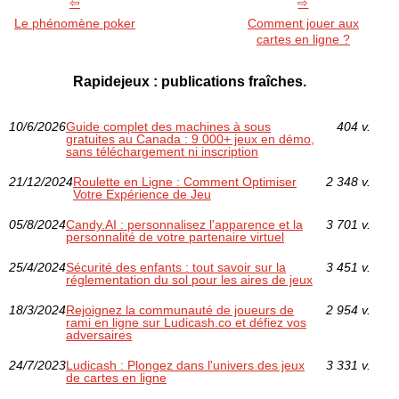
Le phénomène poker
Comment jouer aux
cartes en ligne ?
Rapidejeux : publications fraîches.
10/6/2026
Guide complet des machines à sous
404 v.
gratuites au Canada : 9 000+ jeux en démo,
sans téléchargement ni inscription
21/12/2024
Roulette en Ligne : Comment Optimiser
2 348 v.
Votre Expérience de Jeu
05/8/2024
Candy.AI : personnalisez l'apparence et la
3 701 v.
personnalité de votre partenaire virtuel
25/4/2024
Sécurité des enfants : tout savoir sur la
3 451 v.
réglementation du sol pour les aires de jeux
18/3/2024
Rejoignez la communauté de joueurs de
2 954 v.
rami en ligne sur Ludicash.co et défiez vos
adversaires
24/7/2023
Ludicash : Plongez dans l'univers des jeux
3 331 v.
de cartes en ligne