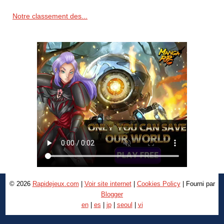
Notre classement des...
© 2026
Rapidejeux.com
|
Voir site internet
|
Cookies Policy
| Fourni par
Blogger
en
|
es
|
jp
|
seoul
|
vi